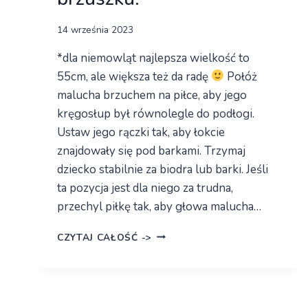
Przez
14 września 2023
admin
*dla niemowląt najlepsza wielkość to
55cm, ale większa też da radę
Połóż
malucha brzuchem na piłce, aby jego
kręgosłup był równolegle do podłogi.
Ustaw jego rączki tak, aby łokcie
znajdowały się pod barkami. Trzymaj
dziecko stabilnie za biodra lub barki. Jeśli
ta pozycja jest dla niego za trudna,
przechyl piłkę tak, aby głowa malucha…
7
CZYTAJ CAŁOŚĆ ->
SPOSOBÓW
JAK
ZACHĘCIĆ
NIEMOWLĘ
DO