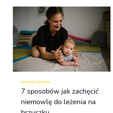
ROZWÓJ DZIECKA
7 sposobów jak zachęcić
niemowlę do leżenia na
brzuszku.