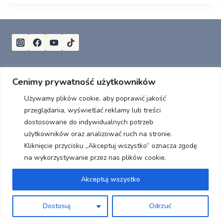
Aleksandra Ropelewska Fizjoterapia
Cenimy prywatność użytkowników
NIP: 7831674383
Używamy plików cookie, aby poprawić jakość
ola@naturozwoj.pl
przeglądania, wyświetlać reklamy lub treści
dostosowane do indywidualnych potrzeb
użytkowników oraz analizować ruch na stronie.
Kliknięcie przycisku „Akceptuj wszystko” oznacza zgodę
Copyright & made by Aleksandra Ropelewska 2026.
na wykorzystywanie przez nas plików cookie.
Wszelkie prawa zastrzeżone.
Akceptuj wszystko
Regulamin
Polityka prywatności
Dostosuj
Odrzuć